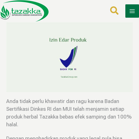
Lewati
ke
konten
Anda tidak perlu khawatir dan ragu karena Badan
Sertifikasi Dinkes RI dan MUI telah menjamin setiap
produk herbal Tazakka bebas efek samping dan 100%
halal.
Dengan menghadirkan produk yang legal pula bisa