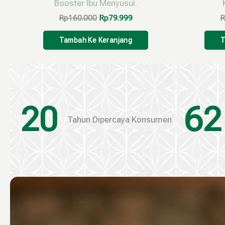
Booster Ibu Menyusui.
Rp
160.000
Rp
79.999
R
Tambah Ke Keranjang
T
20
62
Tahun Dipercaya Konsumen