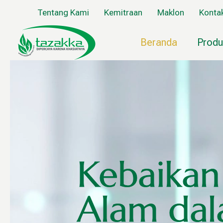
Lewati
Tentang Kami
Kemitraan
Maklon
Konta
ke
konten
Beranda
Produ
Kebaikan
Alam da