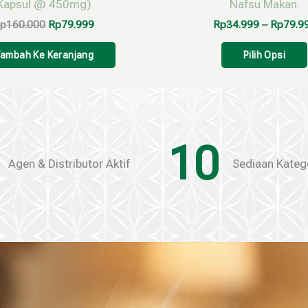
Kapsul @ 450mg)
Nafsu Makan.
p
160.000
Rp
79.999
Rp
34.999
–
Rp
79.9
ambah Ke Keranjang
Pilih Opsi
10
Agen & Distributor Aktif
Sediaan Kateg