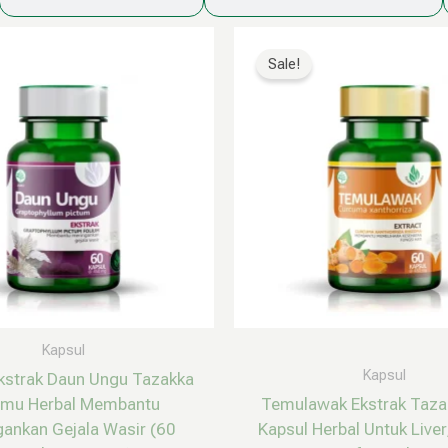
Harga
Harga
Produk
aslinya
saat
ini
Sale!
adalah:
ini
memiliki
Rp160.000.
adalah:
Rp79.999.
beberap
varian.
Pilihan
ini
dapat
diambil
di
halaman
produk
Kapsul
Kapsul
kstrak Daun Ungu Tazakka
amu Herbal Membantu
Temulawak Ekstrak Taza
ankan Gejala Wasir (60
Kapsul Herbal Untuk Live