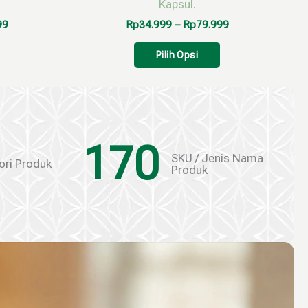
Kapsul.
99
Rp
34.999
–
Rp
79.999
Pilih Opsi
170
SKU / Jenis Nama
ori Produk
Produk