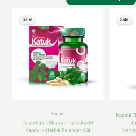
Harga
Harga
aslinya
saat
Sale!
Sale!
adalah:
ini
Rp160.000.
adalah:
Rp79.999.
Kapsul
Kapsul E
Daun Katuk Ekstrak Tazakka 60
– J
Kapsul – Herbal Pelancar ASI
Mering