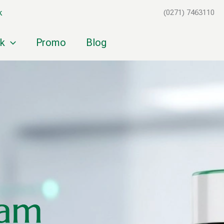
k
(0271) 7463110
k
Promo
Blog
lam