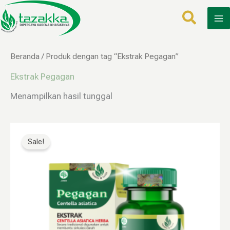
Lewati
ke
konten
Beranda
/ Produk dengan tag “Ekstrak Pegagan”
Ekstrak Pegagan
Menampilkan hasil tunggal
Rentang
Produk
harga:
ini
Sale!
Rp34.999
memiliki
hingga
Rp79.999
beberapa
varian.
Pilihan
ini
dapat