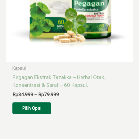
diambil
di
halaman
produk
Kapsul
Pegagan Ekstrak Tazakka – Herbal Otak,
Konsentrasi & Saraf – 60 Kapsul.
Rp
34.999
–
Rp
79.999
Pilih Opsi