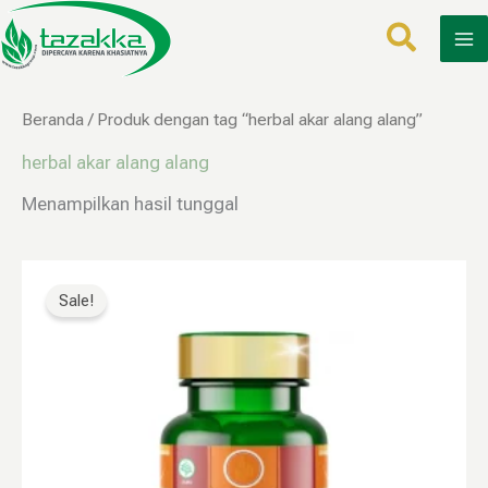
Lewati
ke
konten
Beranda
/ Produk dengan tag “herbal akar alang alang”
herbal akar alang alang
Menampilkan hasil tunggal
Harga
Harga
aslinya
saat
Sale!
adalah:
ini
Rp160.000.
adalah:
Rp79.999.