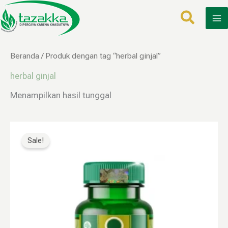
Lewati
ke
konten
Beranda
/ Produk dengan tag “herbal ginjal”
herbal ginjal
Menampilkan hasil tunggal
Harga
Harga
aslinya
saat
Sale!
adalah:
ini
Rp160.000.
adalah:
Rp79.999.