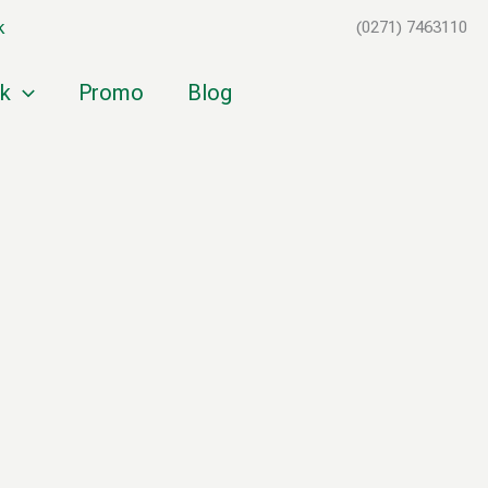
k
(0271) 7463110
k
Promo
Blog