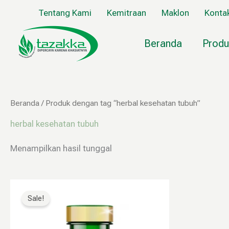
Lewati
Tentang Kami
Kemitraan
Maklon
Konta
ke
konten
Beranda
Produ
Beranda
/ Produk dengan tag “herbal kesehatan tubuh”
herbal kesehatan tubuh
Menampilkan hasil tunggal
Harga
Harga
aslinya
saat
Sale!
adalah:
ini
Rp160.000.
adalah:
Rp79.999.