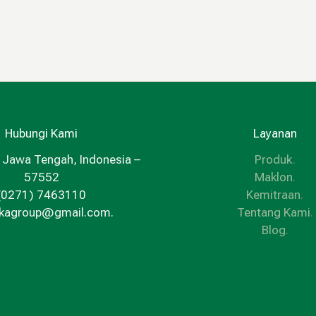
Hubungi Kami
Layanan
 Jawa Tengah, Indonesia –
Produk
.
57552
Maklon
.
(0271) 7463110
Kemitraan
.
kkagroup@gmail.com.
Tentang Kami
.
Blog
.