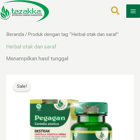
Lewati
ke
konten
Beranda
/ Produk dengan tag “Herbal otak dan saraf”
Herbal otak dan saraf
Menampilkan hasil tunggal
Rentang
Produk
harga:
ini
Sale!
Rp34.999
memiliki
hingga
Rp79.999
beberapa
varian.
Pilihan
ini
dapat