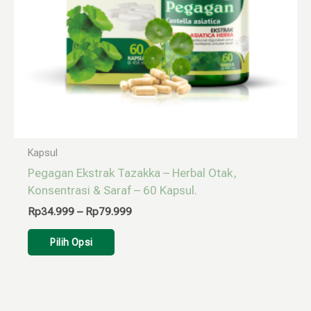
diambil
di
halaman
produk
Kapsul
Pegagan Ekstrak Tazakka – Herbal Otak,
Konsentrasi & Saraf – 60 Kapsul.
Rp
34.999
–
Rp
79.999
Pilih Opsi