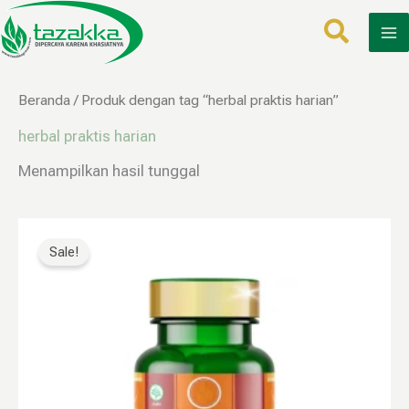
Lewati
ke
konten
Beranda
/ Produk dengan tag “herbal praktis harian”
herbal praktis harian
Menampilkan hasil tunggal
Harga
Harga
aslinya
saat
Sale!
adalah:
ini
Rp160.000.
adalah:
Rp79.999.