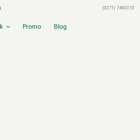
k
(0271) 7463110
k
Promo
Blog