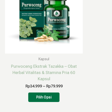
varian.
Pilihan
ini
dapat
diambil
di
halaman
produk
Kapsul
Purwoceng Ekstrak Tazakka – Obat
Herbal Vitalitas & Stamina Pria 60
Kapsul
Rp
34.999
–
Rp
79.999
Pilih Opsi