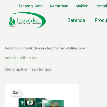
Lewati
Tentang Kami
Kemitraan
Maklon
Konta
ke
konten
Beranda
Produ
Beranda
/ Produk dengan tag “herbal vitalitas pria”
herbal vitalitas pria
Menampilkan hasil tunggal
Rentang
Produk
harga:
ini
Sale!
Rp34.999
memiliki
hingga
Rp79.999
beberapa