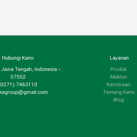
Hubungi Kami
Layanan
 Jawa Tengah, Indonesia –
Produk
.
57552
Maklon
.
(0271) 7463110
Kemitraan
.
kkagroup@gmail.com.
Tentang Kami
.
Blog
.