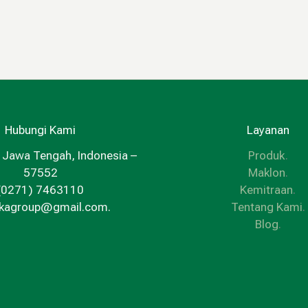
Hubungi Kami
Layanan
 Jawa Tengah, Indonesia –
Produk
.
57552
Maklon
.
(0271) 7463110
Kemitraan
.
kkagroup@gmail.com.
Tentang Kami
.
Blog
.