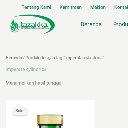
Lewati
Tentang Kami
Kemitraan
Maklon
Konta
ke
konten
Beranda
Produ
Beranda
/ Produk dengan tag “imperata cylindrica”
imperata cylindrica
Menampilkan hasil tunggal
Harga
Harga
aslinya
saat
Sale!
adalah:
ini
Rp160.000.
adalah:
Rp79.999.