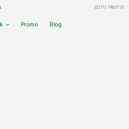
k
(0271) 7463110
k
Promo
Blog