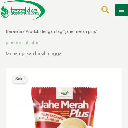
Lewati
ke
konten
Beranda
/ Produk dengan tag “jahe merah plus”
jahe merah plus
Menampilkan hasil tunggal
Harga
Harga
aslinya
saat
Sale!
adalah:
ini
Rp40.000.
adalah:
Rp19.999.