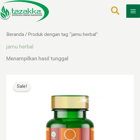
Lewati
ke
konten
Beranda
/ Produk dengan tag “jamu herbal”
jamu herbal
Menampilkan hasil tunggal
Harga
Harga
aslinya
saat
Sale!
adalah:
ini
Rp160.000.
adalah:
Rp79.999.