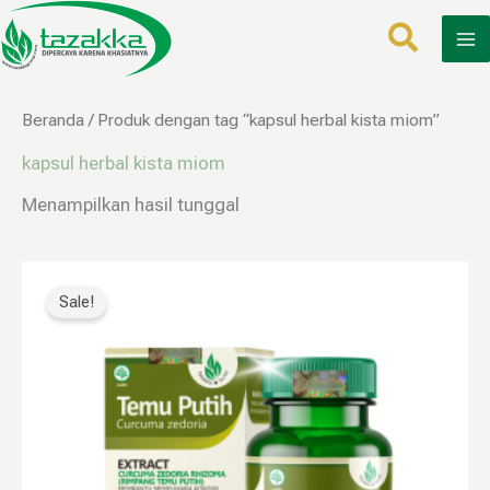
Lewati
ke
konten
Beranda
/ Produk dengan tag “kapsul herbal kista miom”
kapsul herbal kista miom
Menampilkan hasil tunggal
Harga
Harga
aslinya
saat
Sale!
adalah:
ini
Rp160.000.
adalah:
Rp79.999.