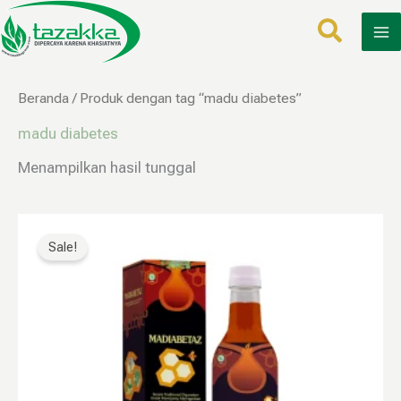
Lewati
ke
konten
Beranda
/ Produk dengan tag “madu diabetes”
madu diabetes
Menampilkan hasil tunggal
Harga
Harga
aslinya
saat
Sale!
adalah:
ini
Rp200.000.
adalah:
Rp120.000.