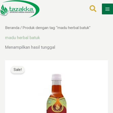
Lewati
ke
konten
Beranda
/ Produk dengan tag “madu herbal batuk”
madu herbal batuk
Menampilkan hasil tunggal
Harga
Harga
aslinya
saat
Sale!
adalah:
ini
Rp200.000.
adalah:
Rp119.999.