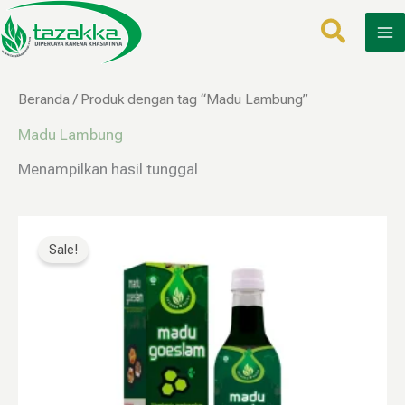
Lewati
ke
konten
Beranda
/ Produk dengan tag “Madu Lambung”
Madu Lambung
Menampilkan hasil tunggal
Harga
Harga
aslinya
saat
Sale!
adalah:
ini
Rp200.000.
adalah:
Rp120.000.