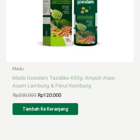
Madu
Madu Goeslam Tazakka 450g: Ampuh Atasi
Asam Lambung & Perut Kembung
Rp
200.000
Rp
120.000
Tambah Ke Keranjang