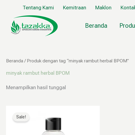
Lewati
Tentang Kami
Kemitraan
Maklon
Konta
ke
konten
Beranda
Produ
Beranda
/ Produk dengan tag “minyak rambut herbal BPOM”
minyak rambut herbal BPOM
Menampilkan hasil tunggal
Rentang
Produk
harga:
ini
Sale!
Rp69.999
memiliki
hingga
Rp99.999
beberapa