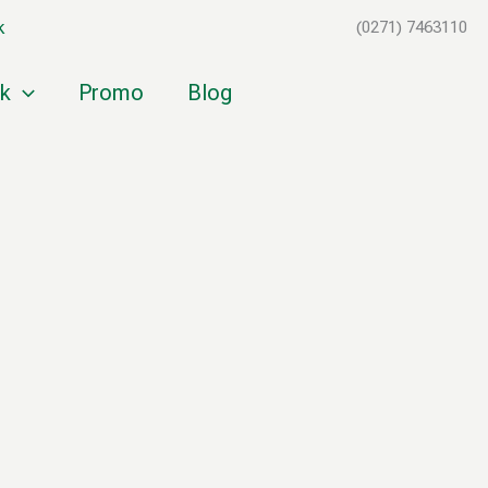
k
(0271) 7463110
k
Promo
Blog