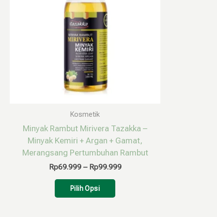
varian.
Pilihan
ini
dapat
diambil
di
halaman
produk
Kosmetik
Minyak Rambut Mirivera Tazakka –
Minyak Kemiri + Argan + Gamat,
Merangsang Pertumbuhan Rambut
Rp
69.999
–
Rp
99.999
Pilih Opsi