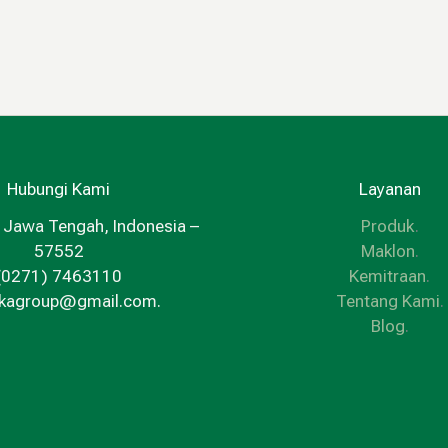
Hubungi Kami
Layanan
 Jawa Tengah, Indonesia –
Produk
.
57552
Maklon
.
(0271) 7463110
Kemitraan
.
kkagroup@gmail.com.
Tentang Kami
.
Blog
.