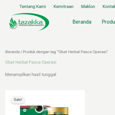
Lewati
Tentang Kami
Kemitraan
Maklon
Konta
ke
konten
Beranda
Produ
Beranda
/ Produk dengan tag “Obat Herbal Pasca Operasi”
Obat Herbal Pasca Operasi
Menampilkan hasil tunggal
Rentang
Produk
harga:
ini
Sale!
Rp34.999
memiliki
hingga
Rp79.999
beberapa