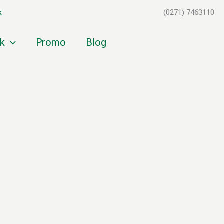
k
(0271) 7463110
k
Promo
Blog