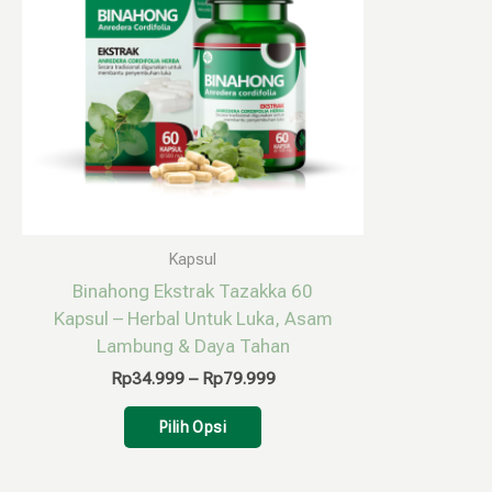
varian.
Pilihan
ini
dapat
diambil
di
halaman
produk
Kapsul
Binahong Ekstrak Tazakka 60
Kapsul – Herbal Untuk Luka, Asam
Lambung & Daya Tahan
Rp
34.999
–
Rp
79.999
Pilih Opsi