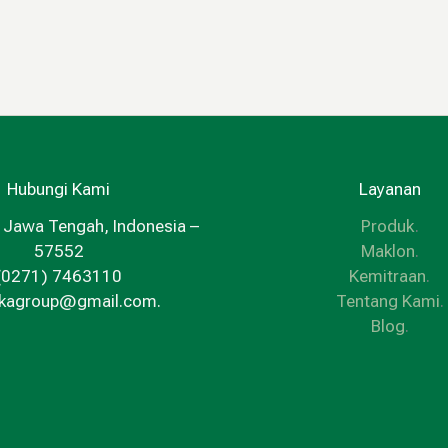
Hubungi Kami
Layanan
 Jawa Tengah, Indonesia –
Produk
.
57552
Maklon
.
(0271) 7463110
Kemitraan
.
kkagroup@gmail.com.
Tentang Kami
.
Blog
.