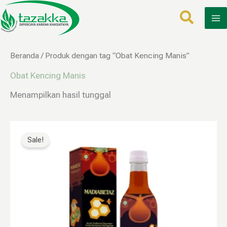
Lewati
ke
konten
Beranda
/ Produk dengan tag “Obat Kencing Manis”
Obat Kencing Manis
Menampilkan hasil tunggal
Harga
Harga
aslinya
saat
Sale!
adalah:
ini
Rp200.000.
adalah:
Rp120.000.