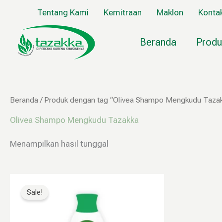
Lewati
Tentang Kami
Kemitraan
Maklon
Konta
ke
konten
Beranda
Produ
Beranda
/ Produk dengan tag “Olivea Shampo Mengkudu Taza
Olivea Shampo Mengkudu Tazakka
Menampilkan hasil tunggal
Harga
Harga
aslinya
saat
Sale!
adalah:
ini
Rp65.000.
adalah:
Rp32.000.