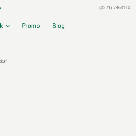
k
(0271) 7463110
k
Promo
Blog
kka”