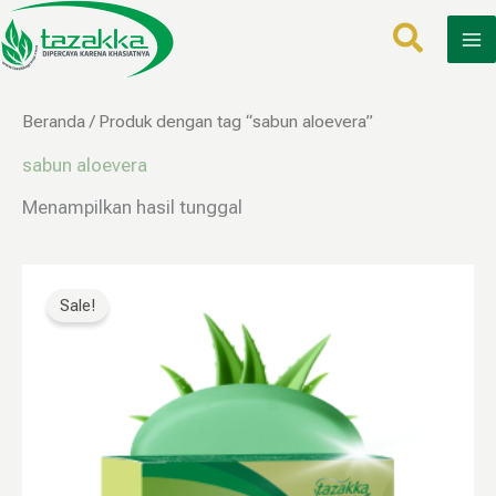
Lewati
ke
konten
Beranda
/ Produk dengan tag “sabun aloevera”
sabun aloevera
Menampilkan hasil tunggal
Harga
Harga
aslinya
saat
Sale!
adalah:
ini
Rp25.000.
adalah:
Rp12.500.