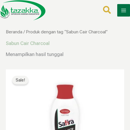
Lewati
ke
konten
Beranda
/ Produk dengan tag “Sabun Cair Charcoal”
Sabun Cair Charcoal
Menampilkan hasil tunggal
Harga
Harga
aslinya
saat
Sale!
adalah:
ini
Rp60.000.
adalah:
Rp27.999.