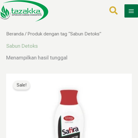
Lewati
ke
konten
Beranda
/ Produk dengan tag “Sabun Detoks”
Sabun Detoks
Menampilkan hasil tunggal
Harga
Harga
aslinya
saat
Sale!
adalah:
ini
Rp60.000.
adalah:
Rp27.999.