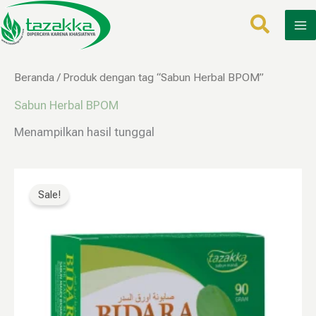
Lewati
ke
konten
Beranda
/ Produk dengan tag “Sabun Herbal BPOM”
Sabun Herbal BPOM
Menampilkan hasil tunggal
Harga
Harga
aslinya
saat
Sale!
adalah:
ini
Rp25.000.
adalah:
Rp12.499.