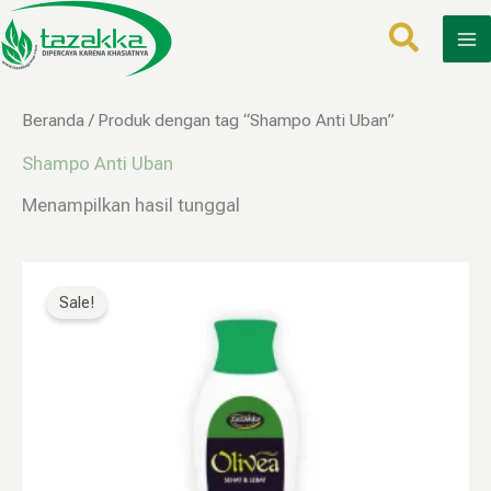
Lewati
ke
konten
Beranda
/ Produk dengan tag “Shampo Anti Uban”
Shampo Anti Uban
Menampilkan hasil tunggal
Harga
Harga
aslinya
saat
Sale!
adalah:
ini
Rp65.000.
adalah:
Rp32.000.