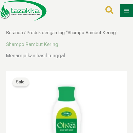
Lewati
ke
konten
Beranda
/ Produk dengan tag “Shampo Rambut Kering”
Shampo Rambut Kering
Menampilkan hasil tunggal
Harga
Harga
aslinya
saat
Sale!
adalah:
ini
Rp65.000.
adalah:
Rp32.000.