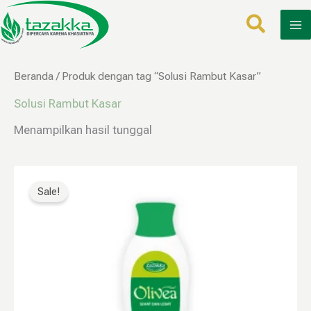
Lewati
ke
konten
Beranda
/ Produk dengan tag “Solusi Rambut Kasar”
Solusi Rambut Kasar
Menampilkan hasil tunggal
Harga
Harga
aslinya
saat
Sale!
adalah:
ini
Rp65.000.
adalah:
Rp32.000.