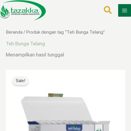
Lewati
ke
konten
Beranda
/ Produk dengan tag “Teh Bunga Telang”
Teh Bunga Telang
Menampilkan hasil tunggal
Harga
Harga
aslinya
saat
Sale!
adalah:
ini
Rp60.000.
adalah:
Rp29.999.