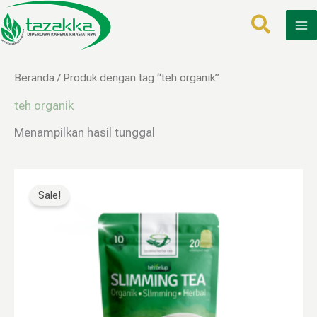
Lewati
ke
konten
Beranda
/ Produk dengan tag “teh organik”
teh organik
Menampilkan hasil tunggal
Harga
Harga
aslinya
saat
Sale!
adalah:
ini
Rp60.000.
adalah:
Rp29.999.