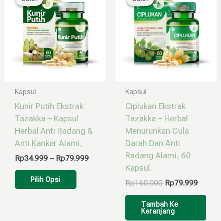
Rp34.999
adalah:
ini
memiliki
hingga
Rp160.000.
adalah
Rp79.999
Rp79.9
beberapa
varian.
Pilihan
ini
dapat
diambil
Kapsul
Kapsul
di
Kunir Putih Ekstrak
Ciplukan Ekstrak
halaman
Tazakka – Kapsul
Tazakka – Herbal
produk
Herbal Anti Radang &
Menurunkan Gula
Anti Kanker Alami,
Darah Dan Anti
Radang Alami, 60
Rp
34.999
–
Rp
79.999
Kapsul.
Pilih Opsi
Rp
160.000
Rp
79.999
Tambah Ke
Keranjang