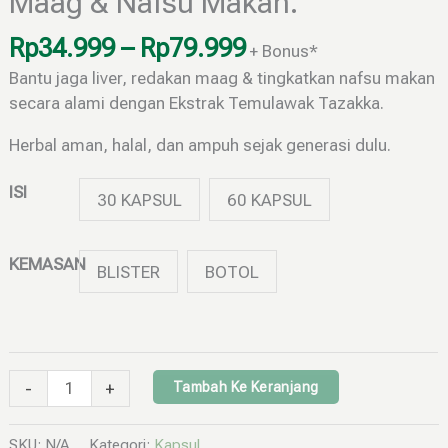
Maag & Nafsu Makan.
Rp
34.999
–
Rp
79.999
+ Bonus*
Bantu jaga liver, redakan maag & tingkatkan nafsu makan
secara alami dengan Ekstrak Temulawak Tazakka.
Herbal aman, halal, dan ampuh sejak generasi dulu.
ISI
30 KAPSUL
60 KAPSUL
KEMASAN
BLISTER
BOTOL
-
+
Tambah Ke Keranjang
SKU:
N/A
Kategori:
Kapsul