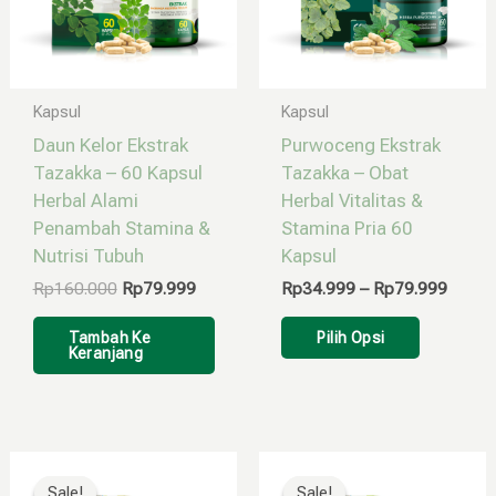
Pilihan
ini
dapat
diambil
Kapsul
Kapsul
di
Daun Kelor Ekstrak
Purwoceng Ekstrak
halaman
Tazakka – 60 Kapsul
Tazakka – Obat
produk
Herbal Alami
Herbal Vitalitas &
Penambah Stamina &
Stamina Pria 60
Nutrisi Tubuh
Kapsul
Rp
160.000
Rp
79.999
Rp
34.999
–
Rp
79.999
Tambah Ke
Pilih Opsi
Keranjang
Rentang
Harga
Harga
Produk
harga:
aslinya
saat
ini
Sale!
Sale!
Sale!
Sale!