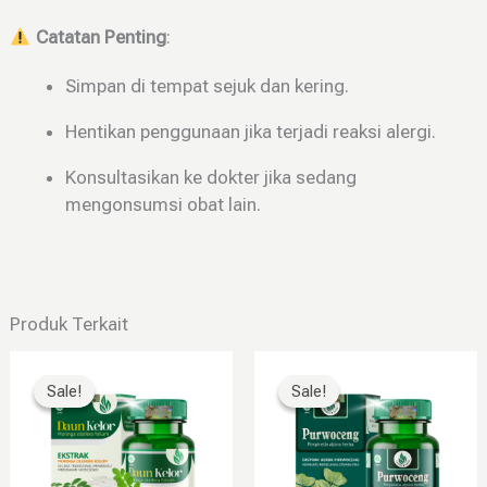
Catatan Penting
:
Simpan di tempat sejuk dan kering.
Hentikan penggunaan jika terjadi reaksi alergi.
Konsultasikan ke dokter jika sedang
mengonsumsi obat lain.
Produk Terkait
Harga
Harga
Renta
Produk
aslinya
saat
harga:
ini
Sale!
Sale!
Sale!
Sale!
adalah:
ini
Rp34.
memiliki
Rp160.000.
adalah:
hingg
Rp79.999.
Rp79.
beberapa
varian.