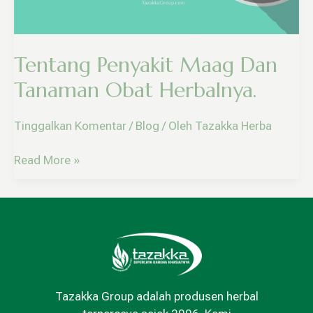
Tentang Penyakit Maag Dan
Tanaman Obat Herbalnya.
Tinggalkan Komentar
/
Blog
/ Oleh
Tazakka Herba
Read More »
Tazakka Group adalah produsen herbal