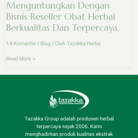
Berkualitas
Menguntungkan Dengan
Dan
Bisnis Reseller Obat Herbal
Terpercaya.
Berkualitas Dan Terpercaya.
14 Komentar
/
Blog
/ Oleh
Tazakka Herba
Read More »
Tazakka Group adalah produsen herbal
terpercaya sejak 2006. Kami
menghadirkan produk kualitas ekstrak