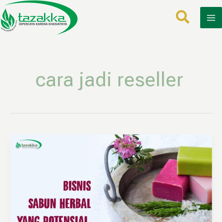
Lewati
ke
konten
cara jadi reseller
Reseller
Sabun
Herbal