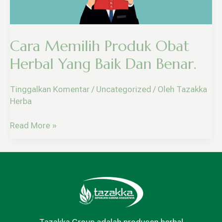
Dan
Benar.
Cara Memilih Produk Obat
Herbal Yang Baik Dan Benar.
Tinggalkan Komentar
/
Uncategorized
/ Oleh
Tazakka
Herba
Read More »
Tazakka Group adalah produsen herbal