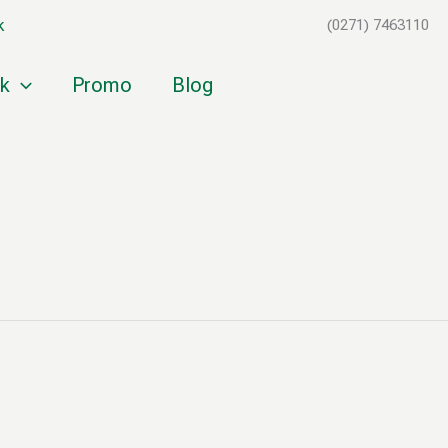
k
(0271) 7463110
k
Promo
Blog