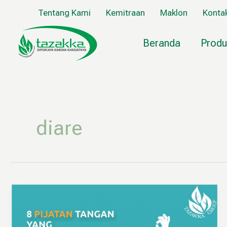
Lewati
Tentang Kami
Kemitraan
Maklon
Konta
ke
konten
Beranda
Produ
diare
8
Teknik
Pijatan