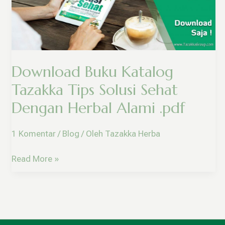
Tazakka
Tips
Solusi
Sehat
Dengan
Herbal
Download Buku Katalog
Alami
Tazakka Tips Solusi Sehat
.pdf
Dengan Herbal Alami .pdf
1 Komentar
/
Blog
/ Oleh
Tazakka Herba
Read More »