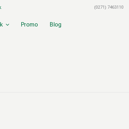
k
(0271) 7463110
k
Promo
Blog