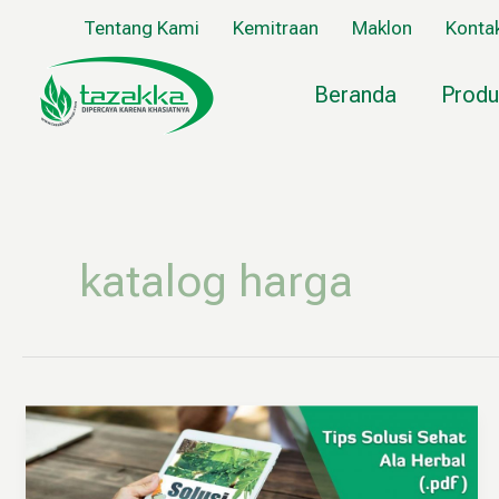
Lewati
Tentang Kami
Kemitraan
Maklon
Konta
ke
konten
Beranda
Produ
katalog harga
Download
Buku
Katalog