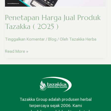
)
Penetapan Harga Jual Produk
Tazakka ( 2025 )
Tinggalkan Komentar
/
Blog
/ Oleh
Tazakka Herba
Read More »
Tazakka Group adalah produsen herbal
terpercaya sejak 2006. Kami