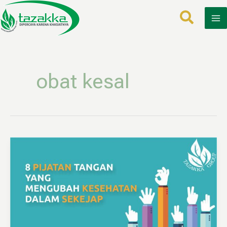
Lewati
ke
konten
obat kesal
8
Teknik
Pijatan
Jari
Tangan
Yang
Bisa