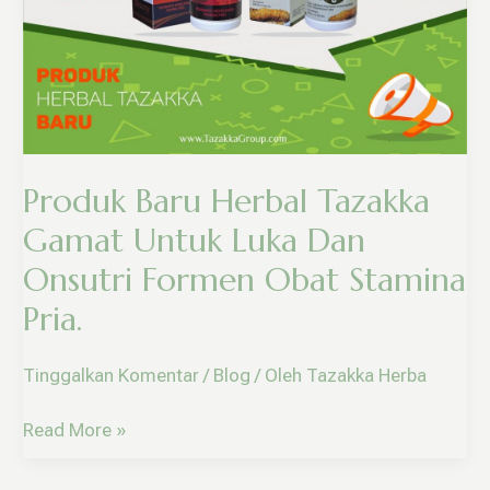
Tazakka
Gamat
Untuk
Luka
Dan
Onsutri
Formen
Produk Baru Herbal Tazakka
Obat
Stamina
Gamat Untuk Luka Dan
Pria.
Onsutri Formen Obat Stamina
Pria.
Tinggalkan Komentar
/
Blog
/ Oleh
Tazakka Herba
Read More »