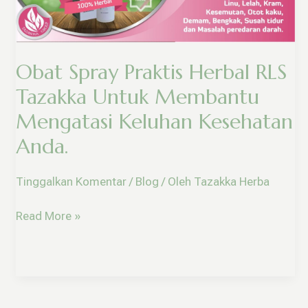
Herbal
RLS
Tazakka
Untuk
Obat Spray Praktis Herbal RLS
Membantu
Mengatasi
Tazakka Untuk Membantu
Keluhan
Mengatasi Keluhan Kesehatan
Kesehatan
Anda.
Anda.
Tinggalkan Komentar
/
Blog
/ Oleh
Tazakka Herba
Read More »