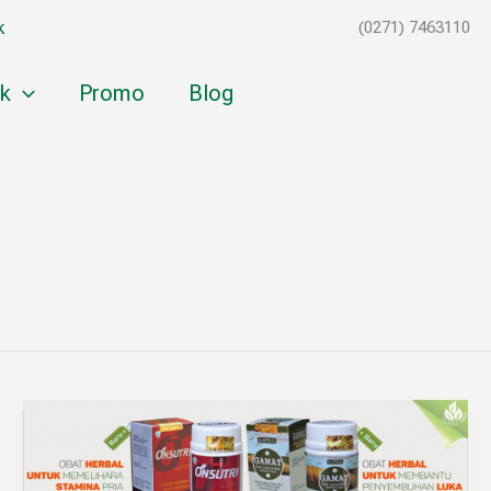
k
(0271) 7463110
k
Promo
Blog
Produk
Baru
Herbal