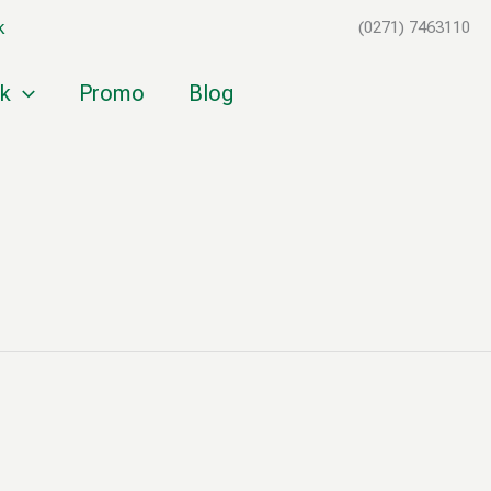
k
(0271) 7463110
k
Promo
Blog