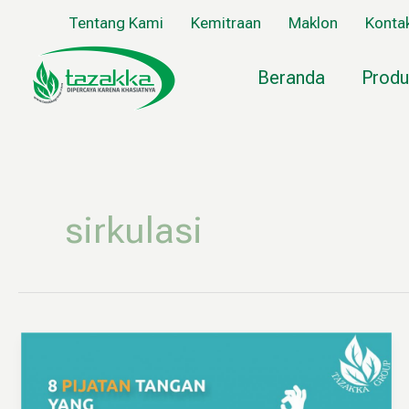
Lewati
Tentang Kami
Kemitraan
Maklon
Konta
ke
konten
Beranda
Produ
sirkulasi
8
Teknik
Pijatan