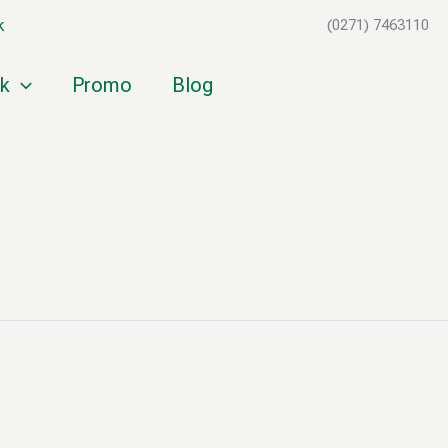
k
(0271) 7463110
k
Promo
Blog