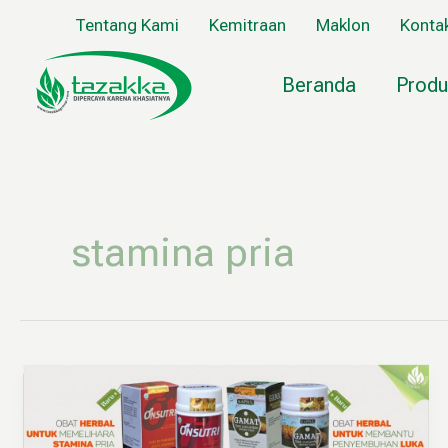
Lewati
Tentang Kami
Kemitraan
Maklon
Konta
ke
konten
Beranda
Produ
stamina pria
Produk
Baru
Herbal