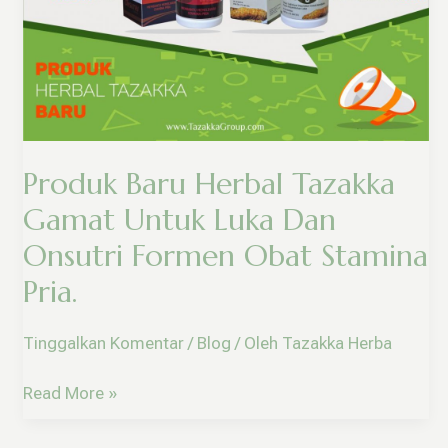
Tazakka
Gamat
Untuk
Luka
Dan
Onsutri
Formen
Produk Baru Herbal Tazakka
Obat
Stamina
Gamat Untuk Luka Dan
Pria.
Onsutri Formen Obat Stamina
Pria.
Tinggalkan Komentar
/
Blog
/ Oleh
Tazakka Herba
Read More »