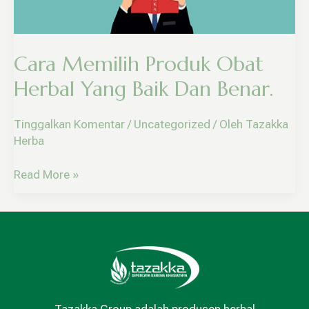
Dan
Benar.
Cara Memilih Produk Obat
Herbal Yang Baik Dan Benar.
Tinggalkan Komentar
/
Uncategorized
/ Oleh
Tazakka
Herba
Read More »
Tazakka Group adalah produsen herbal