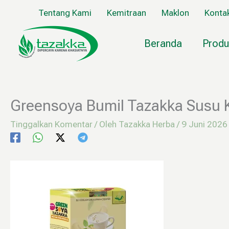
Lewati
Tentang Kami
Kemitraan
Maklon
Konta
ke
konten
Beranda
Produ
Greensoya Bumil Tazakka Susu K
Tinggalkan Komentar
/ Oleh
Tazakka Herba
/
9 Juni 2026