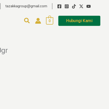
tazakkagroup@gmail.com
Hubungi Kami
0
0gr