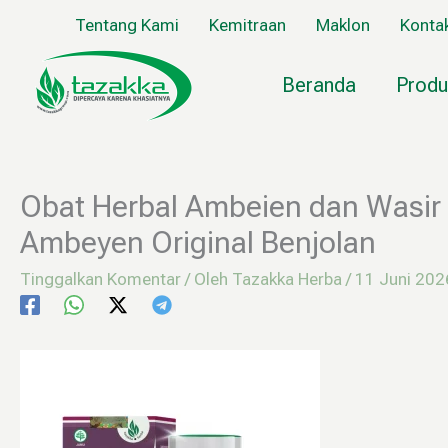
Lewati
Tentang Kami
Kemitraan
Maklon
Konta
ke
konten
Beranda
Produ
Obat Herbal Ambeien dan Wasir H
Ambeyen Original Benjolan
Tinggalkan Komentar
/ Oleh
Tazakka Herba
/
11 Juni 202