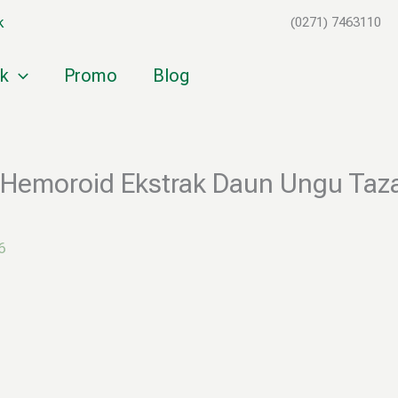
k
(0271) 7463110
k
Promo
Blog
emoroid Ekstrak Daun Ungu Tazakk
6