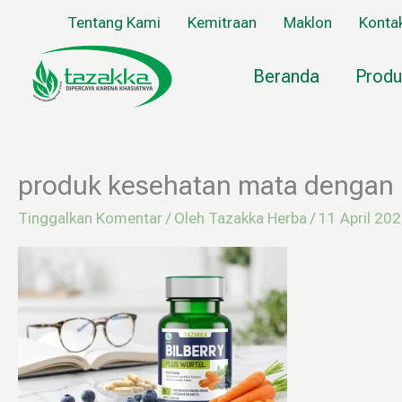
Lewati
Tentang Kami
Kemitraan
Maklon
Konta
ke
konten
Beranda
Produ
produk kesehatan mata dengan 
Tinggalkan Komentar
/ Oleh
Tazakka Herba
/
11 April 20