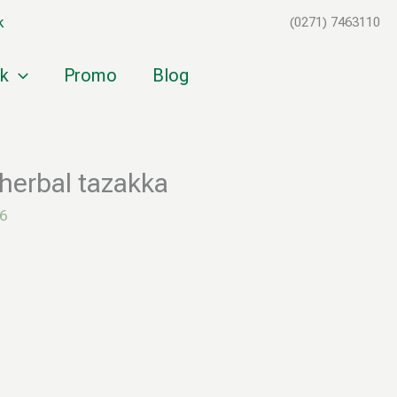
k
(0271) 7463110
k
Promo
Blog
herbal tazakka
26