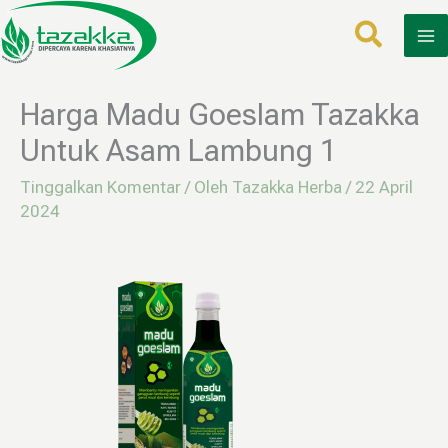
Lewati
ke
konten
Harga Madu Goeslam Tazakka
Untuk Asam Lambung 1
Tinggalkan Komentar
/ Oleh
Tazakka Herba
/
22 April
2024