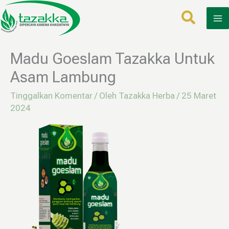
Lewati
ke
konten
Madu Goeslam Tazakka Untuk
Asam Lambung
Tinggalkan Komentar
/ Oleh
Tazakka Herba
/
25 Maret
2024