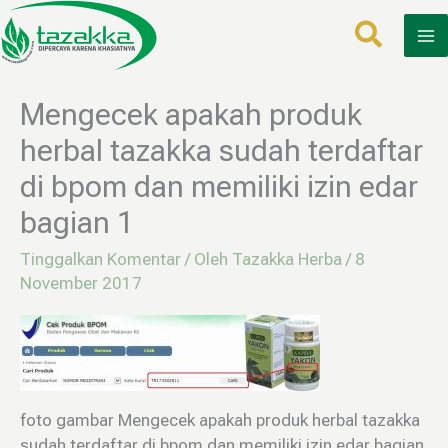
Lewati
ke
konten
Mengecek apakah produk
herbal tazakka sudah terdaftar
di bpom dan memiliki izin edar
bagian 1
Tinggalkan Komentar
/ Oleh
Tazakka Herba
/
8
November 2017
foto gambar Mengecek apakah produk herbal tazakka
sudah terdaftar di bpom dan memiliki izin edar bagian