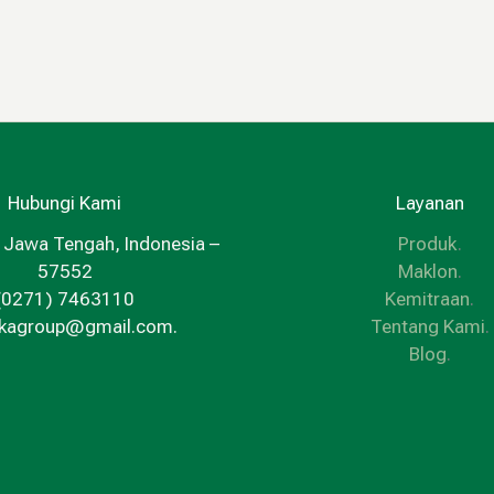
Hubungi Kami
Layanan
 Jawa Tengah, Indonesia –
Produk
.
57552
Maklon
.
(0271) 7463110
Kemitraan
.
kkagroup@gmail.com.
Tentang Kami
.
Blog
.