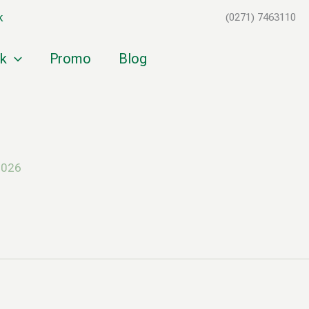
k
(0271) 7463110
k
Promo
Blog
2026