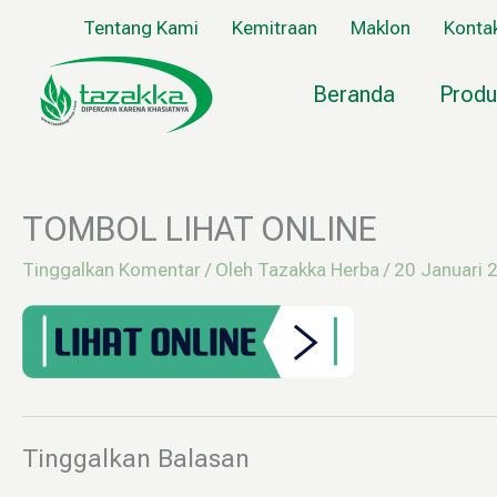
Lewati
Tentang Kami
Kemitraan
Maklon
Konta
ke
konten
Beranda
Produ
TOMBOL LIHAT ONLINE
Tinggalkan Komentar
/ Oleh
Tazakka Herba
/
20 Januari 
Tinggalkan Balasan