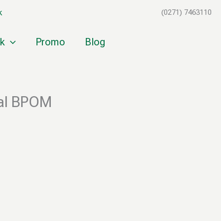
k
(0271) 7463110
k
Promo
Blog
lal BPOM