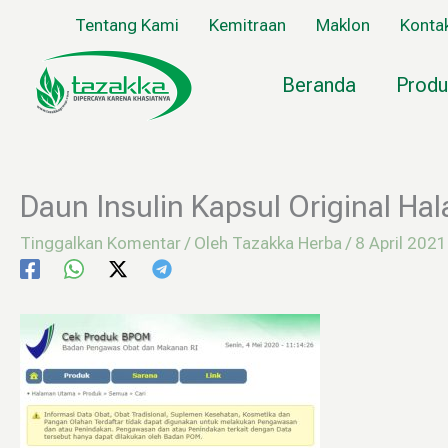
Lewati
Tentang Kami
Kemitraan
Maklon
Konta
ke
konten
Beranda
Produ
Daun Insulin Kapsul Original Ha
Tinggalkan Komentar
/ Oleh
Tazakka Herba
/
8 April 2021