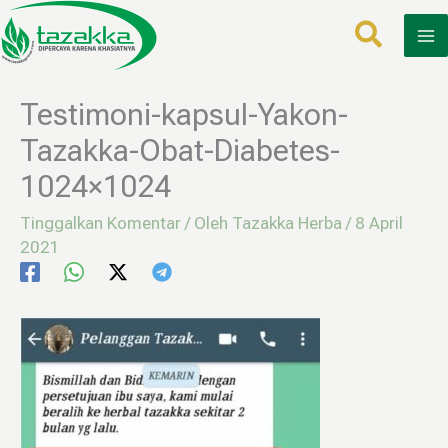
Lewati
ke
konten
Testimoni-kapsul-Yakon-
Tazakka-Obat-Diabetes-
1024×1024
Tinggalkan Komentar
/ Oleh
Tazakka Herba
/
8 April
2021